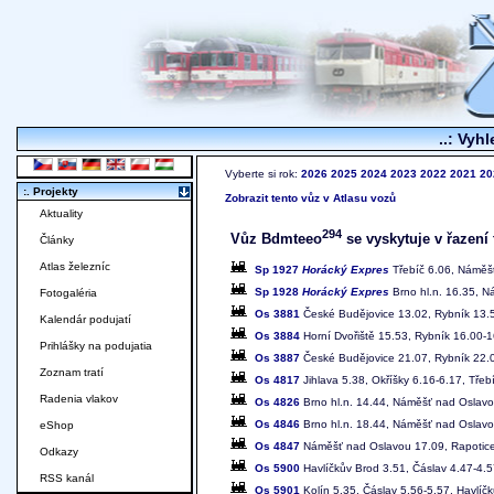
..: Vyhl
Vyberte si rok:
2026
2025
2024
2023
2022
2021
20
:. Projekty
Zobrazit tento vůz v Atlasu vozů
Aktuality
294
Vůz Bdmteeo
se vyskytuje v řazení 
Články
Atlas železníc
Sp 1927
Horácký Expres
Třebíč 6.06, Náměšť
Sp 1928
Horácký Expres
Brno hl.n. 16.35, N
Fotogaléria
Os 3881
České Budějovice 13.02, Rybník 13.5
Kalendár podujatí
Os 3884
Horní Dvořiště 15.53, Rybník 16.00-
Prihlášky na podujatia
Os 3887
České Budějovice 21.07, Rybník 22.0
Zoznam tratí
Os 4817
Jihlava 5.38, Okříšky 6.16-6.17, Tře
Radenia vlakov
Os 4826
Brno hl.n. 14.44, Náměšť nad Oslavo
Os 4846
Brno hl.n. 18.44, Náměšť nad Oslavou
eShop
Os 4847
Náměšť nad Oslavou 17.09, Rapotice 
Odkazy
Os 5900
Havlíčkův Brod 3.51, Čáslav 4.47-4.5
RSS kanál
Os 5901
Kolín 5.35, Čáslav 5.56-5.57, Havlíč