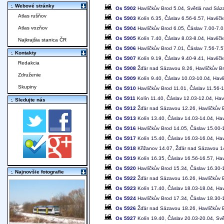
:. Webové stránky
Os 5902
Havlíčkův Brod 5.04, Světlá nad Sáza
Atlas rušňov
Os 5903
Kolín 6.35, Čáslav 6.56-6.57, Havlíč
Atlas vozňov
Os 5904
Havlíčkův Brod 6.05, Čáslav 7.00-7.0
Os 5905
Kolín 7.40, Čáslav 8.03-8.04, Havlíč
Najkrajšia stanica ČR
Os 5906
Havlíčkův Brod 7.01, Čáslav 7.56-7.5
:. Kontakty
Os 5907
Kolín 9.19, Čáslav 9.40-9.41, Havlíč
Redakcia
Os 5908
Žďár nad Sázavou 8.26, Havlíčkův Bro
Združenie
Os 5909
Kolín 9.40, Čáslav 10.03-10.04, Hav
Skupiny
Os 5910
Havlíčkův Brod 11.01, Čáslav 11.56-1
Os 5911
Kolín 11.40, Čáslav 12.03-12.04, Hav
:. Sledujte nás
Os 5912
Žďár nad Sázavou 12.26, Havlíčkův B
Os 5913
Kolín 13.40, Čáslav 14.03-14.04, Ha
Os 5916
Havlíčkův Brod 14.05, Čáslav 15.00-1
Os 5917
Kolín 15.40, Čáslav 16.03-16.04, Ha
Os 5918
Křižanov 14.07, Žďár nad Sázavou 14
Os 5919
Kolín 16.35, Čáslav 16.56-16.57, Hav
Os 5920
Havlíčkův Brod 15.34, Čáslav 16.30-1
:. Najnovšie fotografie
Os 5922
Žďár nad Sázavou 16.26, Havlíčkův B
Os 5923
Kolín 17.40, Čáslav 18.03-18.04, Hav
Os 5924
Havlíčkův Brod 17.34, Čáslav 18.30-1
Os 5926
Žďár nad Sázavou 18.26, Havlíčkův B
Os 5927
Kolín 19.40, Čáslav 20.03-20.04, Sv