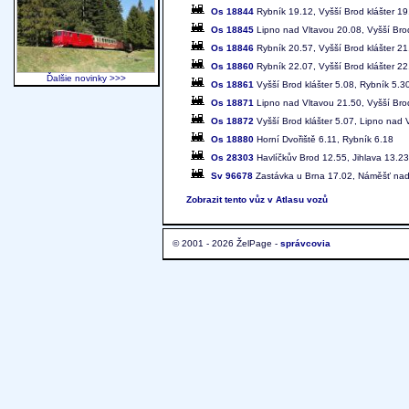
Os 18844
Rybník 19.12, Vyšší Brod klášter 19
Os 18845
Lipno nad Vltavou 20.08, Vyšší Brod
Os 18846
Rybník 20.57, Vyšší Brod klášter 21
Os 18860
Rybník 22.07, Vyšší Brod klášter 22
Ďalšie novinky >>>
Os 18861
Vyšší Brod klášter 5.08, Rybník 5.3
Os 18871
Lipno nad Vltavou 21.50, Vyšší Brod
Os 18872
Vyšší Brod klášter 5.07, Lipno nad 
Os 18880
Horní Dvořiště 6.11, Rybník 6.18
Os 28303
Havlíčkův Brod 12.55, Jihlava 13.23
Sv 96678
Zastávka u Brna 17.02, Náměšť nad
Zobrazit tento vůz v Atlasu vozů
© 2001 - 2026 ŽelPage -
správcovia