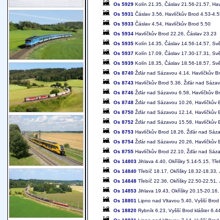
Os 5929
Kolín 21.35, Čáslav 21.56-21.57, Hav
Os 5931
Čáslav 3.56, Havlíčkův Brod 4.53-4.55
Os 5933
Čáslav 4.54, Havlíčkův Brod 5.50
Os 5934
Havlíčkův Brod 22.26, Čáslav 23.23
Os 5935
Kolín 14.35, Čáslav 14.56-14.57, Sv
Os 5937
Kolín 17.09, Čáslav 17.30-17.31, Sv
Os 5939
Kolín 18.35, Čáslav 18.56-18.57, Sv
Os 8740
Žďár nad Sázavou 4.14, Havlíčkův B
Os 8743
Havlíčkův Brod 5.36, Žďár nad Sáza
Os 8746
Žďár nad Sázavou 6.58, Havlíčkův B
Os 8748
Žďár nad Sázavou 10.26, Havlíčkův 
Os 8750
Žďár nad Sázavou 12.14, Havlíčkův 
Os 8752
Žďár nad Sázavou 15.58, Havlíčkův 
Os 8753
Havlíčkův Brod 18.26, Žďár nad Sáz
Os 8754
Žďár nad Sázavou 20.26, Havlíčkův 
Os 8755
Havlíčkův Brod 22.10, Žďár nad Sáz
Os 14803
Jihlava 4.40, Okříšky 5.14-5.15, Tře
Os 14840
Třebíč 18.17, Okříšky 18.32-18.33, 
Os 14848
Třebíč 22.36, Okříšky 22.50-22.51, 
Os 14853
Jihlava 19.43, Okříšky 20.15-20.16,
Os 18801
Lipno nad Vltavou 5.40, Vyšší Brod 
Os 18820
Rybník 6.23, Vyšší Brod klášter 6.4