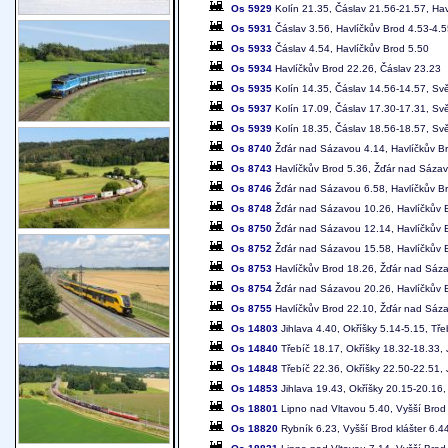
Os 5929
Kolín 21.35, Čáslav 21.56-21.57, Hav
Os 5931
Čáslav 3.56, Havlíčkův Brod 4.53-4.55
Os 5933
Čáslav 4.54, Havlíčkův Brod 5.50
Os 5934
Havlíčkův Brod 22.26, Čáslav 23.23
Os 5935
Kolín 14.35, Čáslav 14.56-14.57, Sv
Os 5937
Kolín 17.09, Čáslav 17.30-17.31, Sv
Os 5939
Kolín 18.35, Čáslav 18.56-18.57, Sv
Os 8740
Žďár nad Sázavou 4.14, Havlíčkův B
Os 8743
Havlíčkův Brod 5.36, Žďár nad Sáza
Os 8746
Žďár nad Sázavou 6.58, Havlíčkův B
Os 8748
Žďár nad Sázavou 10.26, Havlíčkův 
Os 8750
Žďár nad Sázavou 12.14, Havlíčkův 
Os 8752
Žďár nad Sázavou 15.58, Havlíčkův 
Os 8753
Havlíčkův Brod 18.26, Žďár nad Sáz
Os 8754
Žďár nad Sázavou 20.26, Havlíčkův 
Os 8755
Havlíčkův Brod 22.10, Žďár nad Sáz
Os 14803
Jihlava 4.40, Okříšky 5.14-5.15, Tře
Os 14840
Třebíč 18.17, Okříšky 18.32-18.33, 
Os 14848
Třebíč 22.36, Okříšky 22.50-22.51, 
Os 14853
Jihlava 19.43, Okříšky 20.15-20.16,
Os 18801
Lipno nad Vltavou 5.40, Vyšší Brod 
Os 18820
Rybník 6.23, Vyšší Brod klášter 6.4