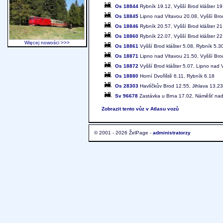
Os 18844
Rybník 19.12, Vyšší Brod klášter 19
Os 18845
Lipno nad Vltavou 20.08, Vyšší Brod
Os 18846
Rybník 20.57, Vyšší Brod klášter 21
Os 18860
Rybník 22.07, Vyšší Brod klášter 22
Więcej nowości >>>
Os 18861
Vyšší Brod klášter 5.08, Rybník 5.3
Os 18871
Lipno nad Vltavou 21.50, Vyšší Brod
Os 18872
Vyšší Brod klášter 5.07, Lipno nad 
Os 18880
Horní Dvořiště 6.11, Rybník 6.18
Os 28303
Havlíčkův Brod 12.55, Jihlava 13.23
Sv 96678
Zastávka u Brna 17.02, Náměšť nad
Zobrazit tento vůz v Atlasu vozů
© 2001 - 2026 ŽelPage -
administratorzy