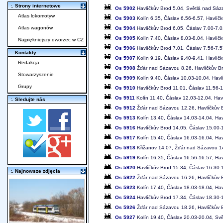
:. Strony internetowe
Os 5902
Havlíčkův Brod 5.04, Světlá nad Sáza
Atlas lokomotyw
Os 5903
Kolín 6.35, Čáslav 6.56-6.57, Havlíč
Atlas wagonów
Os 5904
Havlíčkův Brod 6.05, Čáslav 7.00-7.0
Os 5905
Kolín 7.40, Čáslav 8.03-8.04, Havlíč
Najpiękniejszy dworzec w CZ
Os 5906
Havlíčkův Brod 7.01, Čáslav 7.56-7.5
:. Kontakty
Os 5907
Kolín 9.19, Čáslav 9.40-9.41, Havlíč
Redakcja
Os 5908
Žďár nad Sázavou 8.26, Havlíčkův Bro
Stowarzyszenie
Os 5909
Kolín 9.40, Čáslav 10.03-10.04, Hav
Grupy
Os 5910
Havlíčkův Brod 11.01, Čáslav 11.56-1
Os 5911
Kolín 11.40, Čáslav 12.03-12.04, Hav
:. Sledujte nás
Os 5912
Žďár nad Sázavou 12.26, Havlíčkův B
Os 5913
Kolín 13.40, Čáslav 14.03-14.04, Ha
Os 5916
Havlíčkův Brod 14.05, Čáslav 15.00-1
Os 5917
Kolín 15.40, Čáslav 16.03-16.04, Ha
Os 5918
Křižanov 14.07, Žďár nad Sázavou 14
Os 5919
Kolín 16.35, Čáslav 16.56-16.57, Hav
Os 5920
Havlíčkův Brod 15.34, Čáslav 16.30-1
:. Najnowsze zdjęcia
Os 5922
Žďár nad Sázavou 16.26, Havlíčkův B
Os 5923
Kolín 17.40, Čáslav 18.03-18.04, Hav
Os 5924
Havlíčkův Brod 17.34, Čáslav 18.30-1
Os 5926
Žďár nad Sázavou 18.26, Havlíčkův B
Os 5927
Kolín 19.40, Čáslav 20.03-20.04, Sv