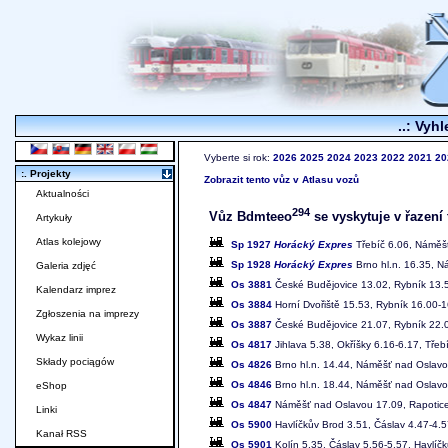
..: Vyhl
Vyberte si rok:
2026
2025
2024
2023
2022
2021
20
:. Projekty
Zobrazit tento vůz v Atlasu vozů
Aktualności
294
Vůz Bdmteeo
se vyskytuje v řazení 
Artykuły
Atlas kolejowy
Sp 1927
Horácký Expres
Třebíč 6.06, Náměšť
Sp 1928
Horácký Expres
Brno hl.n. 16.35, N
Galeria zdjęć
Os 3881
České Budějovice 13.02, Rybník 13.5
Kalendarz imprez
Os 3884
Horní Dvořiště 15.53, Rybník 16.00-
Zgłoszenia na imprezy
Os 3887
České Budějovice 21.07, Rybník 22.0
Wykaz linii
Os 4817
Jihlava 5.38, Okříšky 6.16-6.17, Tře
Składy pociągów
Os 4826
Brno hl.n. 14.44, Náměšť nad Oslavo
Os 4846
Brno hl.n. 18.44, Náměšť nad Oslavou
eShop
Os 4847
Náměšť nad Oslavou 17.09, Rapotice 
Linki
Os 5900
Havlíčkův Brod 3.51, Čáslav 4.47-4.5
Kanał RSS
Os 5901
Kolín 5.35, Čáslav 5.56-5.57, Havlíč