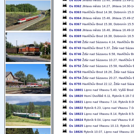
Os 8356
Jihlava město 13.46, Jihlava 13.49-1
Os 8362
Jihlava město 14.27, Jihlava 14.30-1
Os 8363
Havlíčkův Brod 14.38, Dobronín 15.03
Os 8364
Jihlava město 15.46, Jihlava 15.49-1
Os 8367
Havlíčkův Brod 15.38, Dobronín 15.59
Os 8368
Jihlava město 16.46, Jihlava 16.49-1
Os 8369
Havlíčkův Brod 16.38, Dobronín 16.59
Os 8740
Žďár nad Sázavou 4.14, Havlíčkův B
Os 8743
Havlíčkův Brod 5.37, Žďár nad Sáza
Os 8746
Žďár nad Sázavou 6.58, Havlíčkův B
Os 8750
Žďár nad Sázavou 10.27, Havlíčkův 
Os 8752
Žďár nad Sázavou 15.58, Havlíčkův 
Os 8753
Havlíčkův Brod 18.26, Žďár nad Sáz
Os 8754
Žďár nad Sázavou 20.27, Havlíčkův 
Os 8755
Havlíčkův Brod 22.12, Žďár nad Sáz
Os 18801
Lipno nad Vltavou 5.40, Vyšší Brod 
Os 18820
Horní Dvořiště 6.11, Rybník 6.18-7.
Os 18821
Lipno nad Vltavou 7.14, Rybník 8.0
Os 18822
Rybník 6.23, Lipno nad Vltavou 7.0
Os 18823
Lipno nad Vltavou 8.14, Rybník 8.5
Os 18824
Rybník 9.04, Lipno nad Vltavou 9.4
Os 18825
Lipno nad Vltavou 10.13, Rybník 1
Sv 18826
Rybník 10.07, Lipno nad Vltavou 10