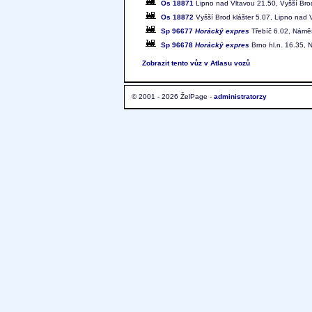
Os 18871
Lipno nad Vltavou 21.50, Vyšší Brod
Os 18872
Vyšší Brod klášter 5.07, Lipno nad 
Sp 96677
Horácký expres
Třebíč 6.02, Náměš
Sp 96678
Horácký expres
Brno hl.n. 16.35,
Zobrazit tento vůz v Atlasu vozů
© 2001 - 2026 ŽelPage -
administratorzy