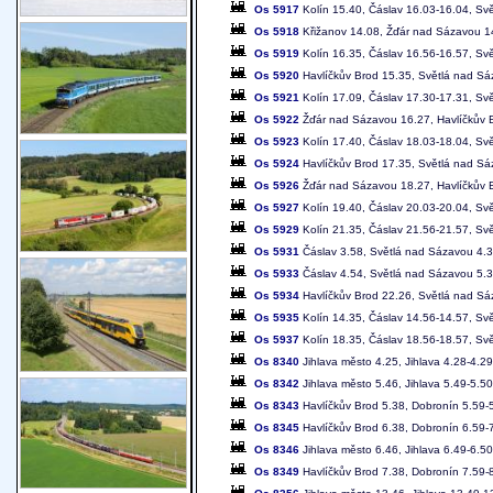
Os 5917
Kolín 15.40, Čáslav 16.03-16.04, Sv
Os 5918
Křižanov 14.08, Žďár nad Sázavou 14
Os 5919
Kolín 16.35, Čáslav 16.56-16.57, Sv
Os 5920
Havlíčkův Brod 15.35, Světlá nad Sá
Os 5921
Kolín 17.09, Čáslav 17.30-17.31, Sv
Os 5922
Žďár nad Sázavou 16.27, Havlíčkův B
Os 5923
Kolín 17.40, Čáslav 18.03-18.04, Sv
Os 5924
Havlíčkův Brod 17.35, Světlá nad Sá
Os 5926
Žďár nad Sázavou 18.27, Havlíčkův B
Os 5927
Kolín 19.40, Čáslav 20.03-20.04, Sv
Os 5929
Kolín 21.35, Čáslav 21.56-21.57, Sv
Os 5931
Čáslav 3.58, Světlá nad Sázavou 4.39
Os 5933
Čáslav 4.54, Světlá nad Sázavou 5.3
Os 5934
Havlíčkův Brod 22.26, Světlá nad Sá
Os 5935
Kolín 14.35, Čáslav 14.56-14.57, Sv
Os 5937
Kolín 18.35, Čáslav 18.56-18.57, Sv
Os 8340
Jihlava město 4.25, Jihlava 4.28-4.2
Os 8342
Jihlava město 5.46, Jihlava 5.49-5.5
Os 8343
Havlíčkův Brod 5.38, Dobronín 5.59-5
Os 8345
Havlíčkův Brod 6.38, Dobronín 6.59-7
Os 8346
Jihlava město 6.46, Jihlava 6.49-6.5
Os 8349
Havlíčkův Brod 7.38, Dobronín 7.59-8