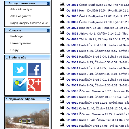
:. Strony internetowe
Os 3881
České Budějovice 13.02, Rybník 13.5
Atlas lokomotyw
Os 3884
Horní Dvořiště 15.54, Rybník 16.01-
Atlas wagonów
Os 3885
České Budějovice 17.02, Rybník 17.5
Os 3887
České Budějovice 21.10, Rybník 22.0
Najpiękniejszy dworzec w CZ
Os 4824
Brno hl.n. 15.46, Rapotice 16.29-16.
:. Kontakty
Os 4851
Jihlava 4.41, Okříšky 5.14-5.15, Třeb
Redakcja
Os 4884
Třebíč 19.21, Okříšky 19.36-19.37, J
Stowarzyszenie
Os 5900
Havlíčkův Brod 3.53, Světlá nad Sáza
Grupy
Os 5901
Kolín 5.35, Čáslav 5.56-5.57, Světlá
Os 5902
Havlíčkův Brod 5.04, Světlá nad Sáza
:. Sledujte nás
Os 5903
Kolín 6.35, Čáslav 6.56-6.57, Světlá
Os 5904
Havlíčkův Brod 6.05, Světlá nad Sáza
Os 5905
Kolín 7.40, Čáslav 8.03-8.04, Světlá
Os 5906
Havlíčkův Brod 7.01, Světlá nad Sáza
Os 5907
Kolín 9.09, Čáslav 9.30-9.31, Světlá
Os 5908
Žďár nad Sázavou 8.27, Havlíčkův Br
Os 5909
Kolín 9.40, Čáslav 10.03-10.04, Svě
:. Najnowsze zdjęcia
Os 5910
Havlíčkův Brod 11.01, Světlá nad Sáz
Os 5911
Kolín 11.40, Čáslav 12.03-12.04, Hav
Os 5912
Žďár nad Sázavou 12.27, Havlíčkův B
Os 5913
Kolín 13.40, Čáslav 14.03-14.04, Sv
Os 5916
Havlíčkův Brod 14.05, Světlá nad Sá