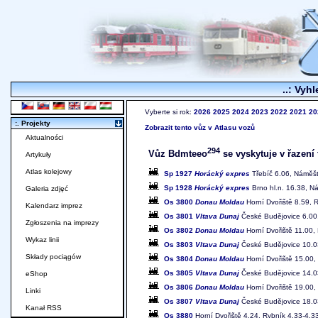
..: Vyhl
Vyberte si rok:
2026
2025
2024
2023
2022
2021
20
:. Projekty
Zobrazit tento vůz v Atlasu vozů
Aktualności
294
Vůz Bdmteeo
se vyskytuje v řazení 
Artykuły
Atlas kolejowy
Sp 1927
Horácký expres
Třebíč 6.06, Náměšť
Sp 1928
Horácký expres
Brno hl.n. 16.38, N
Galeria zdjęć
Os 3800
Donau Moldau
Horní Dvořiště 8.59, 
Kalendarz imprez
Os 3801
Vltava Dunaj
České Budějovice 6.00,
Zgłoszenia na imprezy
Os 3802
Donau Moldau
Horní Dvořiště 11.00,
Wykaz linii
Os 3803
Vltava Dunaj
České Budějovice 10.03
Składy pociągów
Os 3804
Donau Moldau
Horní Dvořiště 15.00,
Os 3805
Vltava Dunaj
České Budějovice 14.03
eShop
Os 3806
Donau Moldau
Horní Dvořiště 19.00,
Linki
Os 3807
Vltava Dunaj
České Budějovice 18.03
Kanał RSS
Os 3880
Horní Dvořiště 4.24, Rybník 4.33-4.3