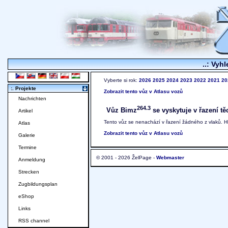
..: Vyhl
Vyberte si rok:
2026
2025
2024
2023
2022
2021
20
:. Projekte
Zobrazit tento vůz v Atlasu vozů
Nachrichten
264.3
Vůz Bimz
se vyskytuje v řazení tě
Artikel
Tento vůz se nenachází v řazení žádného z vlaků. 
Atlas
Zobrazit tento vůz v Atlasu vozů
Galerie
Termine
© 2001 - 2026 ŽelPage -
Webmaster
Anmeldung
Strecken
Zugbildungsplan
eShop
Links
RSS channel