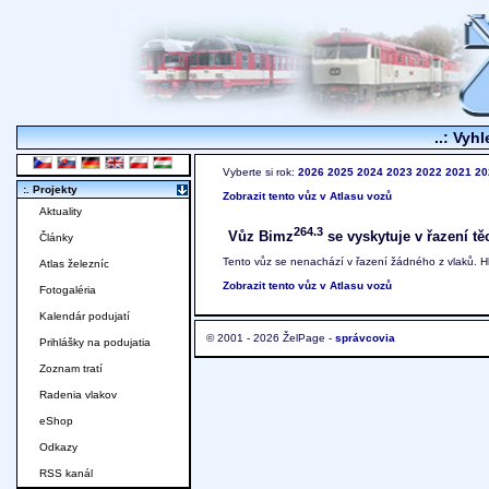
..: Vyhl
Vyberte si rok:
2026
2025
2024
2023
2022
2021
20
:. Projekty
Zobrazit tento vůz v Atlasu vozů
Aktuality
264.3
Vůz Bimz
se vyskytuje v řazení tě
Články
Tento vůz se nenachází v řazení žádného z vlaků. 
Atlas železníc
Zobrazit tento vůz v Atlasu vozů
Fotogaléria
Kalendár podujatí
© 2001 - 2026 ŽelPage -
správcovia
Prihlášky na podujatia
Zoznam tratí
Radenia vlakov
eShop
Odkazy
RSS kanál