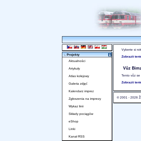
Vyberte si ro
:. Projekty
Zobrazit ten
Aktualności
Vůz Bim
Artykuły
Tento vůz se
Atlas kolejowy
Zobrazit ten
Galeria zdjęć
Kalendarz imprez
© 2001 - 2026 Ž
Zgłoszenia na imprezy
Wykaz linii
Składy pociągów
eShop
Linki
Kanał RSS