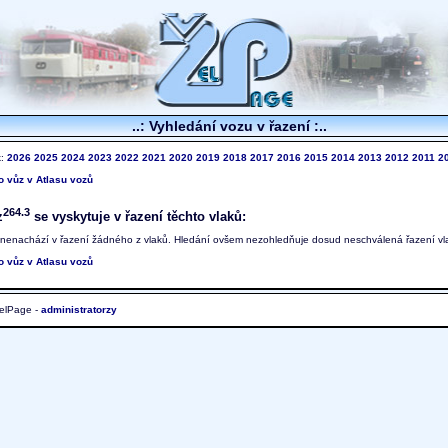
..: Vyhledání vozu v řazení :..
k:
2026
2025
2024
2023
2022
2021
2020
2019
2018
2017
2016
2015
2014
2013
2012
2011
2
to vůz v Atlasu vozů
264.3
z
se vyskytuje v řazení těchto vlaků:
 nenachází v řazení žádného z vlaků. Hledání ovšem nezohledňuje dosud neschválená řazení vl
to vůz v Atlasu vozů
elPage -
administratorzy