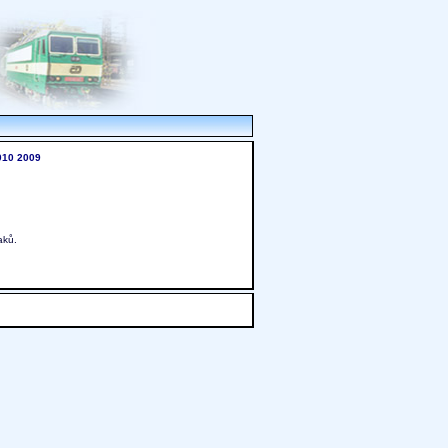
010
2009
aků.