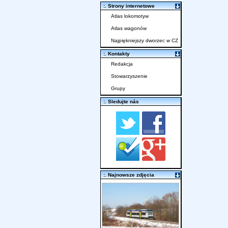
:. Strony internetowe
Atlas lokomotyw
Atlas wagonów
Najpiękniejszy dworzec w CZ
:. Kontakty
Redakcja
Stowarzyszenie
Grupy
:. Sledujte nás
:. Najnowsze zdjęcia