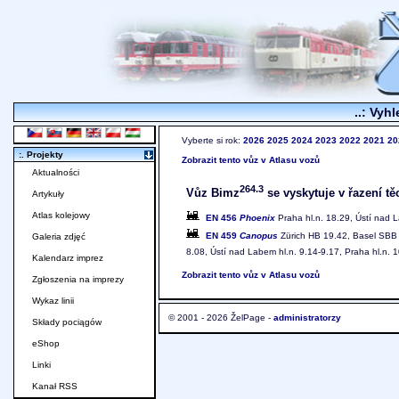
..: Vyhl
Vyberte si rok:
2026
2025
2024
2023
2022
2021
20
:. Projekty
Zobrazit tento vůz v Atlasu vozů
Aktualności
264.3
Vůz Bimz
se vyskytuje v řazení tě
Artykuły
Atlas kolejowy
EN 456
Phoenix
Praha hl.n. 18.29, Ústí nad 
EN 459
Canopus
Zürich HB 19.42, Basel SBB 2
Galeria zdjęć
8.08, Ústí nad Labem hl.n. 9.14-9.17, Praha hl.n. 
Kalendarz imprez
Zobrazit tento vůz v Atlasu vozů
Zgłoszenia na imprezy
Wykaz linii
© 2001 - 2026 ŽelPage -
administratorzy
Składy pociągów
eShop
Linki
Kanał RSS