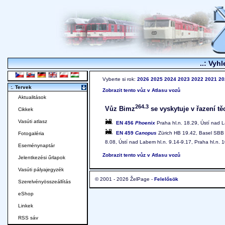
..: Vyhl
Vyberte si rok:
2026
2025
2024
2023
2022
2021
20
:. Tervek
Zobrazit tento vůz v Atlasu vozů
Aktualitások
264.3
Vůz Bimz
se vyskytuje v řazení tě
Cikkek
Vasúti atlasz
EN 456
Phoenix
Praha hl.n. 18.29, Ústí nad 
EN 459
Canopus
Zürich HB 19.42, Basel SBB 2
Fotogaléria
8.08, Ústí nad Labem hl.n. 9.14-9.17, Praha hl.n. 
Eseménynaptár
Zobrazit tento vůz v Atlasu vozů
Jelentkezési űrlapok
Vasúti pályajegyzék
© 2001 - 2026 ŽelPage -
Felelősök
Szerelvényösszeállítás
eShop
Linkek
RSS sáv