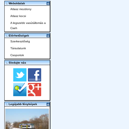
:. Weboldalak
Atlasz mozdony
Atlasz kocsi
A legszebb vasútállomás a
Cseh
:. Elérhetőségek
Szerkesztőség
Társulatunk
Csoportok
:. Sledujte nás
:. Legújabb fényképek