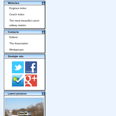
:. Websites
Engines index
Coach index
The most beautiful czech
railway station
:. Contacts
Editors
The Association
Workgroups
:. Sledujte nás
:. Latest pictures