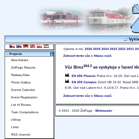
..: Vyhl
Vyberte si rok:
2026
2025
2024
2023
2022
2021
20
:. Projects
Zobrazit tento vůz v Atlasu vozů
New Articles
264.3
Vůz Bimz
se vyskytuje v řazení tě
ZelPage Reports
Railway Atlas
EN 456
Phoenix
Praha hl.n. 18.29, Ústí nad 
EN 459
Canopus
Zürich HB 19.42, Basel SBB 2
Photo Gallery
8.08, Ústí nad Labem hl.n. 9.14-9.17, Praha hl.n. 
Events Calendar
Zobrazit tento vůz v Atlasu vozů
Event Registration
List of Routes
© 2001 - 2026 ŽelPage -
Webmaster
Train Compositions
eShop
Links
RSS channel