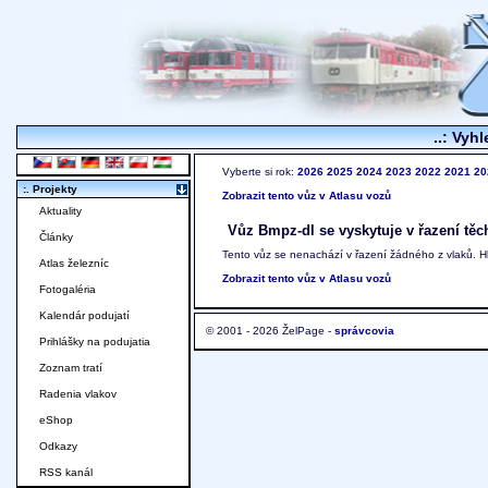
..: Vyhl
Vyberte si rok:
2026
2025
2024
2023
2022
2021
20
:. Projekty
Zobrazit tento vůz v Atlasu vozů
Aktuality
Vůz Bmpz-dl se vyskytuje v řazení těc
Články
Tento vůz se nenachází v řazení žádného z vlaků. 
Atlas železníc
Zobrazit tento vůz v Atlasu vozů
Fotogaléria
Kalendár podujatí
© 2001 - 2026 ŽelPage -
správcovia
Prihlášky na podujatia
Zoznam tratí
Radenia vlakov
eShop
Odkazy
RSS kanál