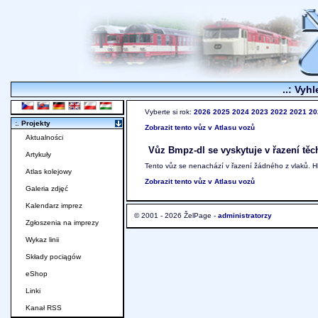
..: Vyhl
Vyberte si rok:
2026
2025
2024
2023
2022
2021
20
:. Projekty
Zobrazit tento vůz v Atlasu vozů
Aktualności
Vůz Bmpz-dl se vyskytuje v řazení těc
Artykuły
Tento vůz se nenachází v řazení žádného z vlaků. 
Atlas kolejowy
Zobrazit tento vůz v Atlasu vozů
Galeria zdjęć
Kalendarz imprez
© 2001 - 2026 ŽelPage -
administratorzy
Zgłoszenia na imprezy
Wykaz linii
Składy pociągów
eShop
Linki
Kanał RSS