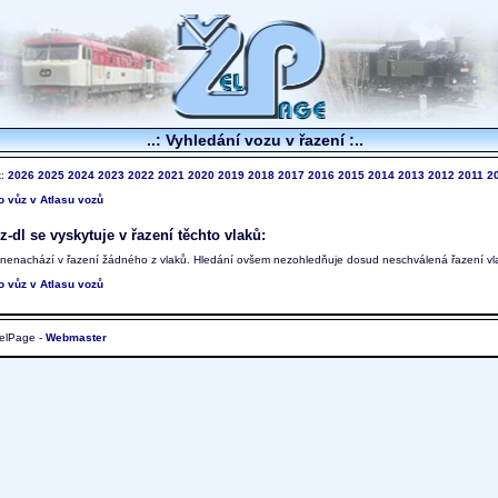
..: Vyhledání vozu v řazení :..
k:
2026
2025
2024
2023
2022
2021
2020
2019
2018
2017
2016
2015
2014
2013
2012
2011
2
to vůz v Atlasu vozů
dl se vyskytuje v řazení těchto vlaků:
 nenachází v řazení žádného z vlaků. Hledání ovšem nezohledňuje dosud neschválená řazení vl
to vůz v Atlasu vozů
elPage -
Webmaster