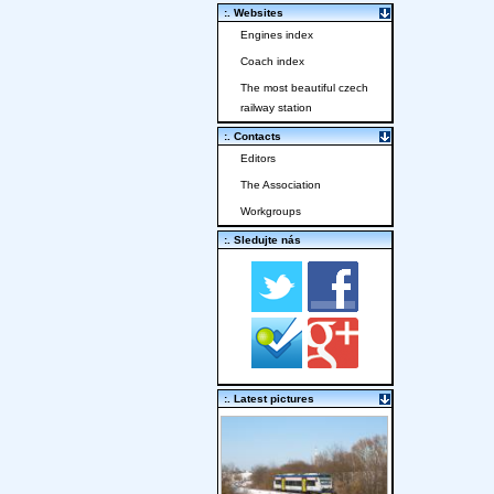
:. Websites
Engines index
Coach index
The most beautiful czech
railway station
:. Contacts
Editors
The Association
Workgroups
:. Sledujte nás
:. Latest pictures