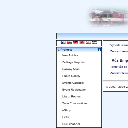
Vyberte si ro
:. Projects
Zobrazit ten
New Articles
Vůz Bmpz-
ZelPage Reports
Tento vůz se
Railway Atlas
Zobrazit ten
Photo Gallery
Events Calendar
© 2001 - 2026 Ž
Event Registration
List of Routes
Train Compositions
eShop
Links
RSS channel