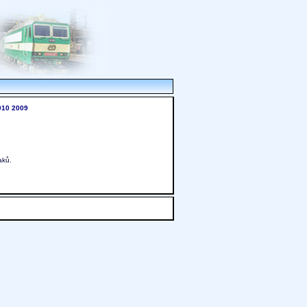
010
2009
aků.