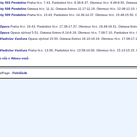
ity 503
Pendolino
Praha hl.n. 7.43, Pardubice hl.n. 8.36-8.37, Olomouc hl.n. 9.48-9.50, Ostrav
ity 508
Pendolino
Ostrava hl.n. 11.11, Ostrava-Svinov 11.17-11.19, Olomouc hl.n. 12.08-12.10, 
ity 509
Pendolino
Praha hl.n. 13.43, Pardubice hl.n. 14.36-14.37, Olomouc hl.n. 15.48-15.50, O
Opava
Praha hl.n. 16.43, Pardubice hl.n. 17.36-17.37, Olomouc hl.n. 18.49-18.51, Ostrava-Sv
Opava
Opava východ 5.51, Ostrava-Svinov 6.14-6.19, Olomouc hl.n. 7.08-7.10, Pardubice hl.n. 8
Vladislav Vančura
Opava východ 15.50, Ostrava-Svinov 16.10-16.19, Olomouc hl.n. 17.08-17.10
Vladislav Vančura
Praha hl.n. 13.06, Pardubice hl.n. 13.59-14.00, Olomouc hl.n. 15.13-15.15
to vůz v Atlasu vozů
elPage -
Felelősök