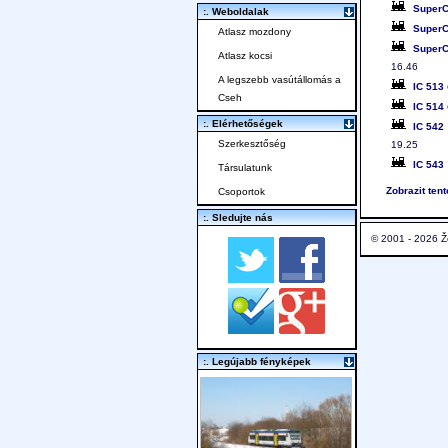
SuperC
:. Weboldalak
SuperC
Atlasz mozdony
SuperC
Atlasz kocsi
16.46
A legszebb vasútállomás a
IC 513
Cseh
IC 514
:. Elérhetőségek
IC 542
Szerkesztőség
19.25
IC 543
Társulatunk
Zobrazit ten
Csoportok
:. Sledujte nás
© 2001 - 2026 Ž
:. Legújabb fényképek