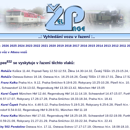
..: Vyhledání vozu v řazení :..
k:
2026
2025
2024
2023
2022
2021
2020
2019
2018
2017
2016
2015
2014
2013
2012
2011
2
to vůz v Atlasu vozů
832
pee
se vyskytuje v řazení těchto vlaků:
2
Roháče
Košice 11.44, Poprad-Tatry 12.52-12.53, Žilina 14.30-14.32, Český Těšín 15.23-15.24, 
3
Roháče
Ostrava-Svinov 16.18, Ostrava hl.n. 16.25-16.26, Český Těšín 17.00-17.01, Žilina 17.5
4
Franz Kafka
Praha hl.n. 9.12, Praha-Smíchov 9.19-9.20, Rokycany 10.25-10.28, Plzeň hl.n. 10.
, Schwandorf 12.54-13.02, Regensburg Hbf 13.30-13.42, München Hbf 15.05
5
Karel Čapek
München Hbf 12.44, Regensburg Hbf 14.11-14.19, Schwandorf 14.47-15.07, Furth
 16.57-17.07, Rokycany 17.26-17.28, Praha-Smíchov 18.33-18.34, Praha hl.n. 18.41
6
Karel Čapek
Praha hl.n. 4.46-5.12, Praha-Smíchov 5.19-5.20, Rokycany 6.25-6.28, Plzeň hl.n. 
ndorf 8.54-9.02, Regensburg Hbf 9.29-9.51, München Hbf 11.18
7
Franz Kafka
München Hbf 17.02, Regensburg Hbf 18.25-18.35, Schwandorf 19.02-19.09, Furth 
 20.59-21.09, Rokycany 21.27-21.29, Praha-Smíchov 22.33-22.34, Praha hl.n. 22.41
ity 502
Pendolino
Ostrava hl.n. 17.11, Ostrava-Svinov 17.17-17.19, Olomouc hl.n. 18.08-18.10, 