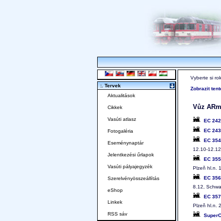
Vyberte si ro
:. Tervek
Zobrazit ten
Aktualitások
Vůz ARm
Cikkek
Vasúti atlasz
EC 24
EC 24
Fotogaléria
EC 35
Eseménynaptár
12.10-12.12
Jelentkezési űrlapok
EC 35
Vasúti pályajegyzék
Plzeň hl.n.
EC 35
Szerelvényösszeállítás
8.12, Schwa
eShop
EC 35
Linkek
Plzeň hl.n.
RSS sáv
SuperC