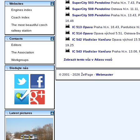
SuperCity 503
Pendolino
Praha hl.n. 7.43, Pa
:. Websites
SuperCity 508
Pendolino
Ostrava hl.n. 11.11,
Engines index
SuperCity 509
Pendolino
Praha hl.n. 13.43, P
Coach index
16.46
The most beautiful czech
IC 513
Opava
Praha hl.n. 16.43, Pardubice hl
railway station
IC 514
Opava
Opava východ 5.51, Ostrava-Svin
:. Contacts
IC 542
Vladislav Vančura
Opava východ 15.50,
Editors
19.25
IC 543
Vladislav Vančura
Praha hl.n. 13.06, 
The Association
Zobrazit tento vůz v Atlasu vozů
Workgroups
:. Sledujte nás
© 2001 - 2026 ŽelPage -
Webmaster
:. Latest pictures