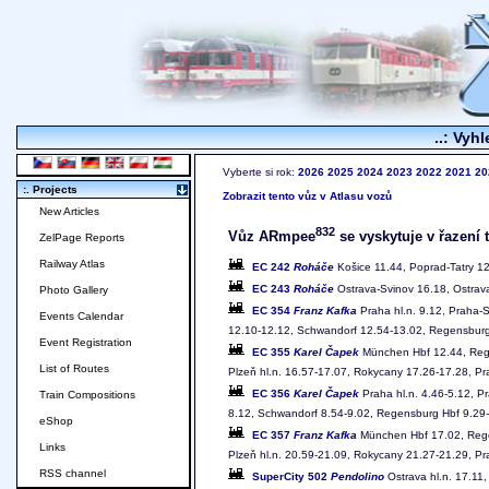
..: Vyhl
Vyberte si rok:
2026
2025
2024
2023
2022
2021
20
:. Projects
Zobrazit tento vůz v Atlasu vozů
New Articles
832
Vůz ARmpee
se vyskytuje v řazení 
ZelPage Reports
Railway Atlas
EC 242
Roháče
Košice 11.44, Poprad-Tatry 12
EC 243
Roháče
Ostrava-Svinov 16.18, Ostrava
Photo Gallery
EC 354
Franz Kafka
Praha hl.n. 9.12, Praha-S
Events Calendar
12.10-12.12, Schwandorf 12.54-13.02, Regensbur
Event Registration
EC 355
Karel Čapek
München Hbf 12.44, Rege
List of Routes
Plzeň hl.n. 16.57-17.07, Rokycany 17.26-17.28, P
EC 356
Karel Čapek
Praha hl.n. 4.46-5.12, P
Train Compositions
8.12, Schwandorf 8.54-9.02, Regensburg Hbf 9.29
eShop
EC 357
Franz Kafka
München Hbf 17.02, Regen
Links
Plzeň hl.n. 20.59-21.09, Rokycany 21.27-21.29, P
RSS channel
SuperCity 502
Pendolino
Ostrava hl.n. 17.11,