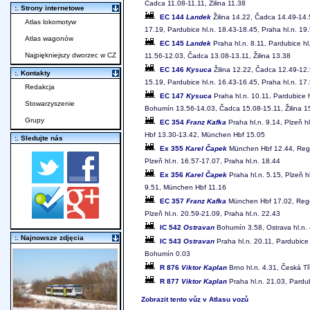
Čadca 11.08-11.11, Žilina 11.38
:. Strony internetowe
EC 144
Landek
Žilina 14.22, Čadca 14.49-14.
Atlas lokomotyw
17.19, Pardubice hl.n. 18.43-18.45, Praha hl.n. 19
Atlas wagonów
EC 145
Landek
Praha hl.n. 8.11, Pardubice hl
Najpiękniejszy dworzec w CZ
11.56-12.03, Čadca 13.08-13.11, Žilina 13.38
EC 146
Kysuca
Žilina 12.22, Čadca 12.49-12.
:. Kontakty
15.19, Pardubice hl.n. 16.43-16.45, Praha hl.n. 17
Redakcja
EC 147
Kysuca
Praha hl.n. 10.11, Pardubice 
Stowarzyszenie
Bohumín 13.56-14.03, Čadca 15.08-15.11, Žilina 1
Grupy
EC 354
Franz Kafka
Praha hl.n. 9.14, Plzeň 
Hbf 13.30-13.42, München Hbf 15.05
:. Sledujte nás
Ex 355
Karel Čapek
München Hbf 12.44, Rege
Plzeň hl.n. 16.57-17.07, Praha hl.n. 18.44
Ex 356
Karel Čapek
Praha hl.n. 5.15, Plzeň 
9.51, München Hbf 11.16
EC 357
Franz Kafka
München Hbf 17.02, Regen
Plzeň hl.n. 20.59-21.09, Praha hl.n. 22.43
IC 542
Ostravan
Bohumín 3.58, Ostrava hl.n. 4
:. Najnowsze zdjęcia
IC 543
Ostravan
Praha hl.n. 20.11, Pardubice 
Bohumín 0.03
R 876
Viktor Kaplan
Brno hl.n. 4.31, Česká Tř
R 877
Viktor Kaplan
Praha hl.n. 21.03, Pardu
Zobrazit tento vůz v Atlasu vozů