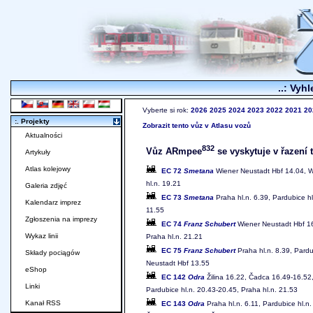
..: Vyhl
Vyberte si rok:
2026
2025
2024
2023
2022
2021
20
:. Projekty
Zobrazit tento vůz v Atlasu vozů
Aktualności
832
Vůz ARmpee
se vyskytuje v řazení 
Artykuły
Atlas kolejowy
EC 72
Smetana
Wiener Neustadt Hbf 14.04, Wi
hl.n. 19.21
Galeria zdjęć
EC 73
Smetana
Praha hl.n. 6.39, Pardubice hl
Kalendarz imprez
11.55
Zgłoszenia na imprezy
EC 74
Franz Schubert
Wiener Neustadt Hbf 16.
Wykaz linii
Praha hl.n. 21.21
EC 75
Franz Schubert
Praha hl.n. 8.39, Pardu
Składy pociągów
Neustadt Hbf 13.55
eShop
EC 142
Odra
Žilina 16.22, Čadca 16.49-16.52
Linki
Pardubice hl.n. 20.43-20.45, Praha hl.n. 21.53
Kanał RSS
EC 143
Odra
Praha hl.n. 6.11, Pardubice hl.n