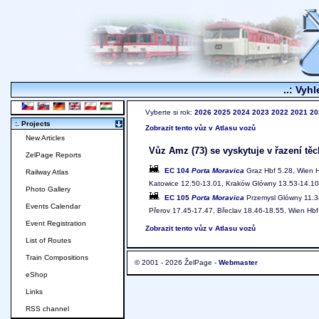
..: Vyhl
Vyberte si rok:
2026
2025
2024
2023
2022
2021
20
:. Projects
Zobrazit tento vůz v Atlasu vozů
New Articles
Vůz Amz (73) se vyskytuje v řazení těc
ZelPage Reports
EC 104
Porta Moravica
Graz Hbf 5.28, Wien Hb
Railway Atlas
Katowice 12.50-13.01, Kraków Glówny 13.53-14.10
Photo Gallery
EC 105
Porta Moravica
Przemysl Glówny 11.38
Events Calendar
Přerov 17.45-17.47, Břeclav 18.46-18.55, Wien Hbf
Event Registration
Zobrazit tento vůz v Atlasu vozů
List of Routes
Train Compositions
© 2001 - 2026 ŽelPage -
Webmaster
eShop
Links
RSS channel