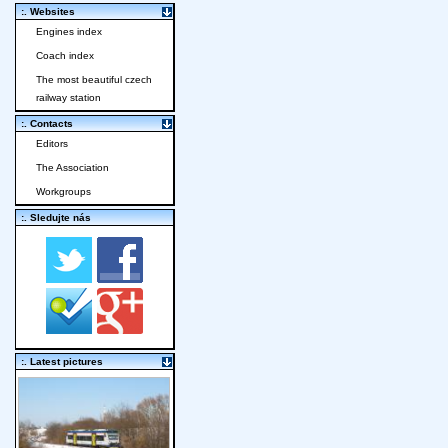
:. Websites
Engines index
Coach index
The most beautiful czech
railway station
:. Contacts
Editors
The Association
Workgroups
:. Sledujte nás
:. Latest pictures