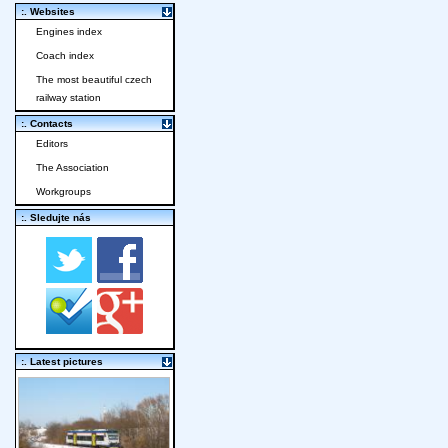
:. Websites
Engines index
Coach index
The most beautiful czech
railway station
:. Contacts
Editors
The Association
Workgroups
:. Sledujte nás
:. Latest pictures