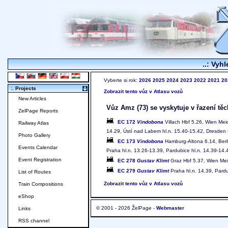
..: Vyhl
Vyberte si rok:
2026
2025
2024
2023
2022
2021
20
:. Projects
Zobrazit tento vůz v Atlasu vozů
New Articles
Vůz Amz (73) se vyskytuje v řazení těc
ZelPage Reports
EC 172
Vindobona
Villach Hbf 5.26, Wien Meid
Railway Atlas
14.29, Ústí nad Labem hl.n. 15.40-15.42, Dresden 
Photo Gallery
EC 173
Vindobona
Hamburg-Altona 6.14, Berl
Events Calendar
Praha hl.n. 13.26-13.39, Pardubice hl.n. 14.39-14.
Event Registration
EC 278
Gustav Klimt
Graz Hbf 5.37, Wien Meid
EC 279
Gustav Klimt
Praha hl.n. 14.39, Pardu
List of Routes
Zobrazit tento vůz v Atlasu vozů
Train Compositions
eShop
© 2001 - 2026 ŽelPage -
Webmaster
Links
RSS channel