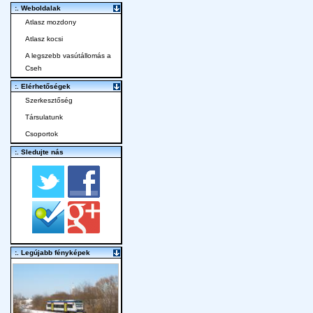
:. Weboldalak
Atlasz mozdony
Atlasz kocsi
A legszebb vasútállomás a
Cseh
:. Elérhetőségek
Szerkesztőség
Társulatunk
Csoportok
:. Sledujte nás
:. Legújabb fényképek