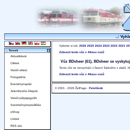
..: Vyhl
Vyberte si rok:
2026
2025
2024
2023
2022
2021
20
:. Tervek
Zobrazit tento vůz v Atlasu vozů
Aktualitások
Vůz BDsheer (61), BDsheer se vyskytuje
Cikkek
Tento vůz se nenachází v řazení žádného z vlaků. 
Vasúti atlasz
Zobrazit tento vůz v Atlasu vozů
Fotogaléria
Eseménynaptár
© 2001 - 2026 ŽelPage -
Felelősök
Jelentkezési űrlapok
Vasúti pályajegyzék
Szerelvényösszeállítás
eShop
Linkek
RSS sáv