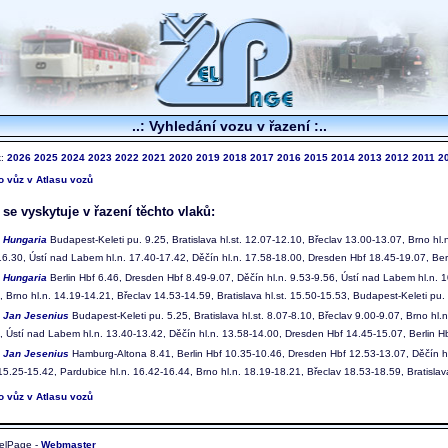
..: Vyhledání vozu v řazení :..
k:
2026
2025
2024
2023
2022
2021
2020
2019
2018
2017
2016
2015
2014
2013
2012
2011
2
to vůz v Atlasu vozů
e vyskytuje v řazení těchto vlaků:
0
Hungaria
Budapest-Keleti pu. 9.25, Bratislava hl.st. 12.07-12.10, Břeclav 13.00-13.07, Brno hl
16.30, Ústí nad Labem hl.n. 17.40-17.42, Děčín hl.n. 17.58-18.00, Dresden Hbf 18.45-19.07, Ber
1
Hungaria
Berlin Hbf 6.46, Dresden Hbf 8.49-9.07, Děčín hl.n. 9.53-9.56, Ústí nad Labem hl.n. 1
 Brno hl.n. 14.19-14.21, Břeclav 14.53-14.59, Bratislava hl.st. 15.50-15.53, Budapest-Keleti pu.
4
Jan Jesenius
Budapest-Keleti pu. 5.25, Bratislava hl.st. 8.07-8.10, Břeclav 9.00-9.07, Brno hl.n
, Ústí nad Labem hl.n. 13.40-13.42, Děčín hl.n. 13.58-14.00, Dresden Hbf 14.45-15.07, Berlin 
5
Jan Jesenius
Hamburg-Altona 8.41, Berlin Hbf 10.35-10.46, Dresden Hbf 12.53-13.07, Děčín hl
15.25-15.42, Pardubice hl.n. 16.42-16.44, Brno hl.n. 18.19-18.21, Břeclav 18.53-18.59, Bratislav
to vůz v Atlasu vozů
elPage -
Webmaster