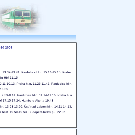
010
2009
.n. 13.39-13.41, Pardubice hl.n. 15.14-15.15, Praha
lin Hbf 21.15
0.11-10.13, Praha hl.n. 11.25-11.42, Pardubice hl.n.
 18.35
. 9.39-9.41, Pardubice hl.n. 11.14-11.15, Praha hl.n.
Hbf 17.15-17.24, Hamburg-Altona 19.43
.n. 13.53-13.56, Ústí nad Labem hl.n. 14.11-14.13,
a hl.st. 19.50-19.53, Budapest-Keleti pu. 22.35