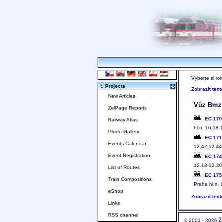
Vyberte si ro
:. Projects
Zobrazit ten
New Articles
Vůz Bmz s
ZelPage Reports
EC 17
Railway Atlas
hl.n. 16.18-
Photo Gallery
EC 17
Events Calendar
12.42-12.44,
Event Registration
EC 17
12.18-12.30
List of Routes
EC 17
Train Compositions
Praha hl.n. 
eShop
Zobrazit ten
Links
RSS channel
© 2001 - 2026 Ž