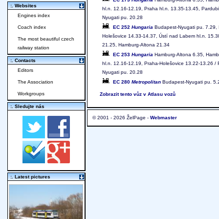
:. Websites
hl.n. 12.16-12.19, Praha hl.n. 13.35-13.45, Pardubi
Engines index
Nyugati pu. 20.28
EC 252
Hungaria
Budapest-Nyugati pu. 7.29, Br
Coach index
Holešovice 14.33-14.37, Ústí nad Labem hl.n. 15.3
The most beautiful czech
21.25, Hamburg-Altona 21.34
railway station
EC 253
Hungaria
Hamburg-Altona 6.35, Hambur
:. Contacts
hl.n. 12.16-12.19, Praha-Holešovice 13.22-13.26 / P
Editors
Nyugati pu. 20.28
EC 280
Metropolitan
Budapest-Nyugati pu. 5.29
The Association
Workgroups
Zobrazit tento vůz v Atlasu vozů
:. Sledujte nás
© 2001 - 2026 ŽelPage -
Webmaster
:. Latest pictures