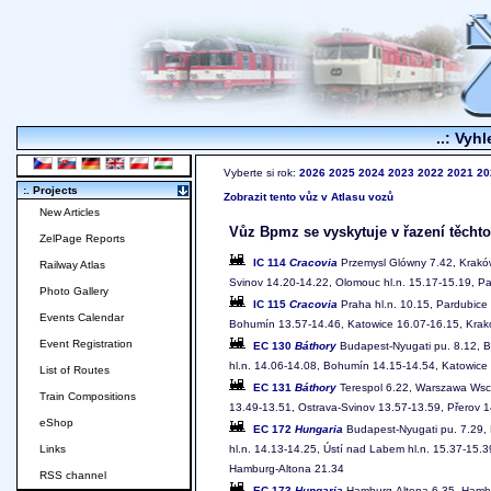
..: Vyhl
Vyberte si rok:
2026
2025
2024
2023
2022
2021
20
:. Projects
Zobrazit tento vůz v Atlasu vozů
New Articles
Vůz Bpmz se vyskytuje v řazení těchto
ZelPage Reports
IC 114
Cracovia
Przemysl Glówny 7.42, Kraków
Railway Atlas
Svinov 14.20-14.22, Olomouc hl.n. 15.17-15.19, Pa
Photo Gallery
IC 115
Cracovia
Praha hl.n. 10.15, Pardubice 
Events Calendar
Bohumín 13.57-14.46, Katowice 16.07-16.15, Krak
Event Registration
EC 130
Báthory
Budapest-Nyugati pu. 8.12, Br
hl.n. 14.06-14.08, Bohumín 14.15-14.54, Katowic
List of Routes
EC 131
Báthory
Terespol 6.22, Warszawa Wsch
Train Compositions
13.49-13.51, Ostrava-Svinov 13.57-13.59, Přerov 14
eShop
EC 172
Hungaria
Budapest-Nyugati pu. 7.29, B
hl.n. 14.13-14.25, Ústí nad Labem hl.n. 15.37-15.
Links
Hamburg-Altona 21.34
RSS channel
EC 173
Hungaria
Hamburg-Altona 6.35, Hambur