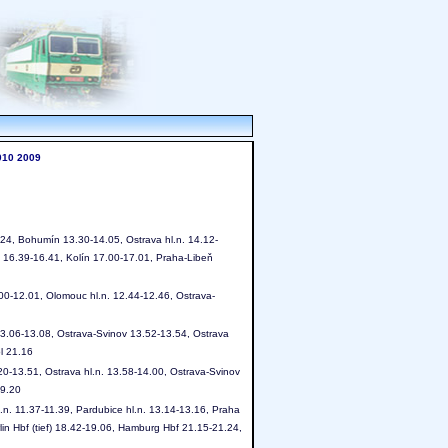
010
2009
24, Bohumín 13.30-14.05, Ostrava hl.n. 14.12-
 16.39-16.41, Kolín 17.00-17.01, Praha-Libeň
00-12.01, Olomouc hl.n. 12.44-12.46, Ostrava-
 13.06-13.08, Ostrava-Svinov 13.52-13.54, Ostrava
l 21.16
-13.51, Ostrava hl.n. 13.58-14.00, Ostrava-Svinov
19.20
l.n. 11.37-11.39, Pardubice hl.n. 13.14-13.16, Praha
lin Hbf (tief) 18.42-19.06, Hamburg Hbf 21.15-21.24,