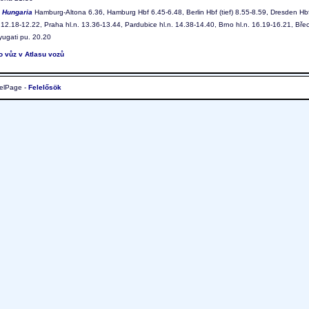
3
Hungaria
Hamburg-Altona 6.36, Hamburg Hbf 6.45-6.48, Berlin Hbf (tief) 8.55-8.59, Dresden Hbf
12.18-12.22, Praha hl.n. 13.36-13.44, Pardubice hl.n. 14.38-14.40, Brno hl.n. 16.19-16.21, Břecl
ugati pu. 20.20
to vůz v Atlasu vozů
elPage -
Felelősök