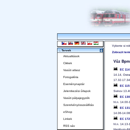
Vyberte si ro
:. Tervek
Zobrazit ten
Aktualitások
Vůz Bpmz
Cikkek
EC 11
Vasúti atlasz
14.14, Ostr
Fotogaléria
17.32-17.34
Eseménynaptár
EC 11
Svinov 13.4
Jelentkezési űrlapok
EC 13
Vasúti pályajegyzék
hl.n. 14.00
Szerelvényösszeállítás
EC 13
eShop
14.06-14.08,
EC 17
Linkek
hl.n. 14.13-
RSS sáv
Hamburg-Al