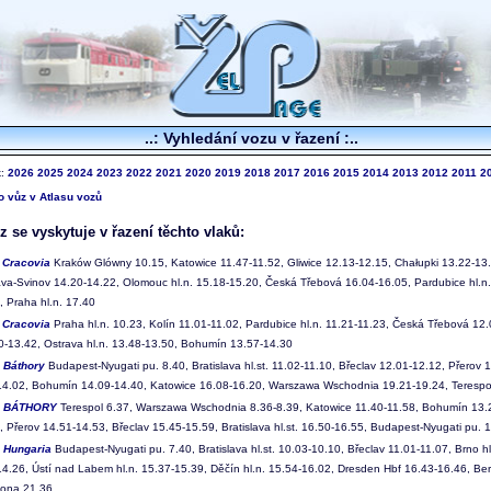
..: Vyhledání vozu v řazení :..
k:
2026
2025
2024
2023
2022
2021
2020
2019
2018
2017
2016
2015
2014
2013
2012
2011
2
to vůz v Atlasu vozů
 se vyskytuje v řazení těchto vlaků:
4
Cracovia
Kraków Glówny 10.15, Katowice 11.47-11.52, Gliwice 12.13-12.15, Chałupki 13.22-13.
ava-Svinov 14.20-14.22, Olomouc hl.n. 15.18-15.20, Česká Třebová 16.04-16.05, Pardubice hl.n.
, Praha hl.n. 17.40
5
Cracovia
Praha hl.n. 10.23, Kolín 11.01-11.02, Pardubice hl.n. 11.21-11.23, Česká Třebová 12.
0-13.42, Ostrava hl.n. 13.48-13.50, Bohumín 13.57-14.30
0
Báthory
Budapest-Nyugati pu. 8.40, Bratislava hl.st. 11.02-11.10, Břeclav 12.01-12.12, Přerov
-14.02, Bohumín 14.09-14.40, Katowice 16.08-16.20, Warszawa Wschodnia 19.21-19.24, Terespo
1
BÁTHORY
Terespol 6.37, Warszawa Wschodnia 8.36-8.39, Katowice 11.40-11.58, Bohumín 13.20
 Přerov 14.51-14.53, Břeclav 15.45-15.59, Bratislava hl.st. 16.50-16.55, Budapest-Nyugati pu. 
2
Hungaria
Budapest-Nyugati pu. 7.40, Bratislava hl.st. 10.03-10.10, Břeclav 11.01-11.07, Brno h
14.26, Ústí nad Labem hl.n. 15.37-15.39, Děčín hl.n. 15.54-16.02, Dresden Hbf 16.43-16.46, Ber
tona 21.36