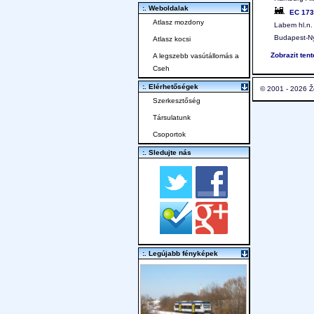
:. Weboldalak
EC 17
Atlasz mozdony
Labem hl.n. 
Budapest-Ny
Atlasz kocsi
Zobrazit ten
A legszebb vasútállomás a
Cseh
:. Elérhetőségek
© 2001 - 2026 Ž
Szerkesztőség
Társulatunk
Csoportok
:. Sledujte nás
:. Legújabb fényképek