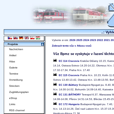
..: Vyhl
Vyberte si rok:
2026
2025
2024
2023
2022
2021
20
:. Projekte
Zobrazit tento vůz v Atlasu vozů
Nachrichten
Vůz Bpmz se vyskytuje v řazení těchto
Artikel
EC 114
Cracovia
Kraków Glówny 10.15, Katowi
Atlas
14.14, Ostrava-Svinov 14.20-14.22, Olomouc hl.n. 
Galerie
17.32-17.34, Praha hl.n. 17.40
Termine
EC 115
Cracovia
Praha hl.n. 10.23, Kolín 11.
Svinov 13.40-13.42, Ostrava hl.n. 13.48-13.50, B
Anmeldung
EC 130
Báthory
Budapest-Nyugati pu. 8.40, Br
Strecken
hl.n. 14.00-14.02, Bohumín 14.09-14.40, Katowic
Zugbildungsplan
EC 131
BÁTHORY
Terespol 6.37, Warszawa Ws
eShop
14.06-14.08, Přerov 14.51-14.53, Břeclav 15.45-15.
EC 172
Hungaria
Budapest-Nyugati pu. 7.40, B
Links
hl.n. 14.13-14.26, Ústí nad Labem hl.n. 15.37-15.3
RSS channel
Hamburg-Altona 21.36