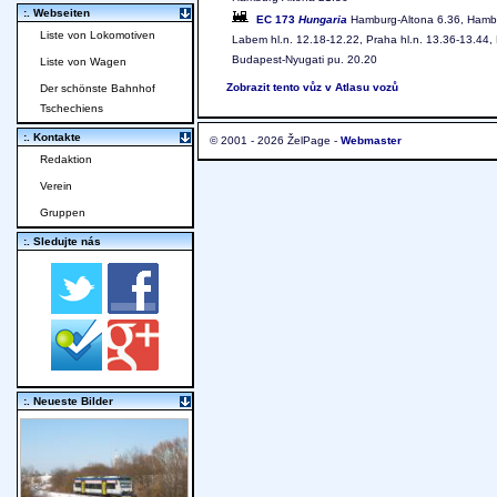
:. Webseiten
EC 173
Hungaria
Hamburg-Altona 6.36, Hamburg
Liste von Lokomotiven
Labem hl.n. 12.18-12.22, Praha hl.n. 13.36-13.44, P
Budapest-Nyugati pu. 20.20
Liste von Wagen
Zobrazit tento vůz v Atlasu vozů
Der schönste Bahnhof
Tschechiens
:. Kontakte
© 2001 - 2026 ŽelPage -
Webmaster
Redaktion
Verein
Gruppen
:. Sledujte nás
:. Neueste Bilder