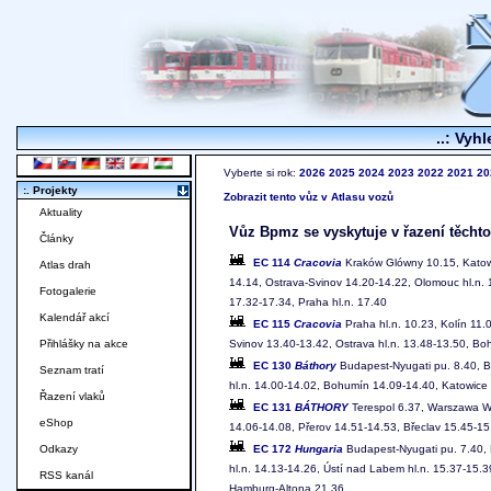
..: Vyhl
Vyberte si rok:
2026
2025
2024
2023
2022
2021
20
:. Projekty
Zobrazit tento vůz v Atlasu vozů
Aktuality
Vůz Bpmz se vyskytuje v řazení těchto
Články
EC 114
Cracovia
Kraków Glówny 10.15, Katowi
Atlas drah
14.14, Ostrava-Svinov 14.20-14.22, Olomouc hl.n. 
Fotogalerie
17.32-17.34, Praha hl.n. 17.40
Kalendář akcí
EC 115
Cracovia
Praha hl.n. 10.23, Kolín 11.
Svinov 13.40-13.42, Ostrava hl.n. 13.48-13.50, B
Přihlášky na akce
EC 130
Báthory
Budapest-Nyugati pu. 8.40, Br
Seznam tratí
hl.n. 14.00-14.02, Bohumín 14.09-14.40, Katowic
Řazení vlaků
EC 131
BÁTHORY
Terespol 6.37, Warszawa Ws
eShop
14.06-14.08, Přerov 14.51-14.53, Břeclav 15.45-15.
EC 172
Hungaria
Budapest-Nyugati pu. 7.40, B
Odkazy
hl.n. 14.13-14.26, Ústí nad Labem hl.n. 15.37-15.3
RSS kanál
Hamburg-Altona 21.36