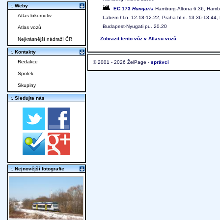
:. Weby
EC 173
Hungaria
Hamburg-Altona 6.36, Hamburg
Atlas lokomotiv
Labem hl.n. 12.18-12.22, Praha hl.n. 13.36-13.44, P
Budapest-Nyugati pu. 20.20
Atlas vozů
Zobrazit tento vůz v Atlasu vozů
Nejkrásnější nádraží ČR
:. Kontakty
Redakce
© 2001 - 2026 ŽelPage -
správci
Spolek
Skupiny
:. Sledujte nás
:. Nejnovější fotografie