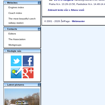
:. Websites
Praha hl.n. 13.26-13.50, Pardubice hl.n. 14.46-14.
Engines index
Zobrazit tento vůz v Atlasu vozů
Coach index
The most beautiful czech
© 2001 - 2026 ŽelPage -
Webmaster
railway station
:. Contacts
Editors
The Association
Workgroups
:. Sledujte nás
:. Latest pictures