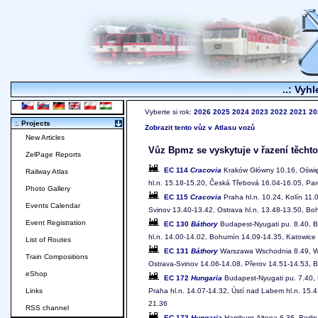
..: Vyhl
Vyberte si rok:
2026
2025
2024
2023
2022
2021
20
:. Projects
Zobrazit tento vůz v Atlasu vozů
New Articles
Vůz Bpmz se vyskytuje v řazení těchto
ZelPage Reports
EC 114
Cracovia
Kraków Główny 10.16, Oświęc
Railway Atlas
hl.n. 15.18-15.20, Česká Třebová 16.04-16.05, Pard
Photo Gallery
EC 115
Cracovia
Praha hl.n. 10.24, Kolín 11.
Events Calendar
Svinov 13.40-13.42, Ostrava hl.n. 13.48-13.50, B
Event Registration
EC 130
Báthory
Budapest-Nyugati pu. 8.40, Br
hl.n. 14.00-14.02, Bohumín 14.09-14.35, Katowic
List of Routes
EC 131
Báthory
Warszawa Wschodnia 8.49, War
Train Compositions
Ostrava-Svinov 14.06-14.08, Přerov 14.51-14.53, Bř
eShop
EC 172
Hungaria
Budapest-Nyugati pu. 7.40, B
Praha hl.n. 14.07-14.32, Ústí nad Labem hl.n. 15.4
Links
21.36
RSS channel
EC 173
Hungaria
Hamburg-Altona 6.36, Berlin 