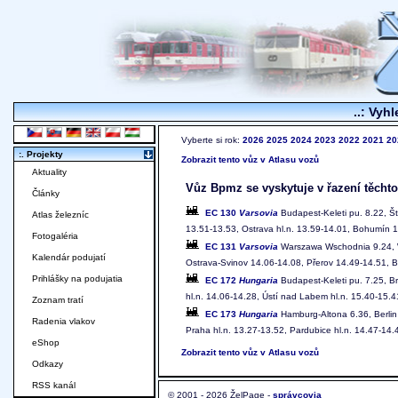
..: Vyhl
Vyberte si rok:
2026
2025
2024
2023
2022
2021
20
:. Projekty
Zobrazit tento vůz v Atlasu vozů
Aktuality
Vůz Bpmz se vyskytuje v řazení těchto
Články
EC 130
Varsovia
Budapest-Keleti pu. 8.22, Št
Atlas železníc
13.51-13.53, Ostrava hl.n. 13.59-14.01, Bohumín
Fotogaléria
EC 131
Varsovia
Warszawa Wschodnia 9.24, W
Kalendár podujatí
Ostrava-Svinov 14.06-14.08, Přerov 14.49-14.51, Bř
Prihlášky na podujatia
EC 172
Hungaria
Budapest-Keleti pu. 7.25, Bra
hl.n. 14.06-14.28, Ústí nad Labem hl.n. 15.40-15.
Zoznam tratí
EC 173
Hungaria
Hamburg-Altona 6.36, Berlin 
Radenia vlakov
Praha hl.n. 13.27-13.52, Pardubice hl.n. 14.47-14.4
eShop
Zobrazit tento vůz v Atlasu vozů
Odkazy
RSS kanál
© 2001 - 2026 ŽelPage -
správcovia